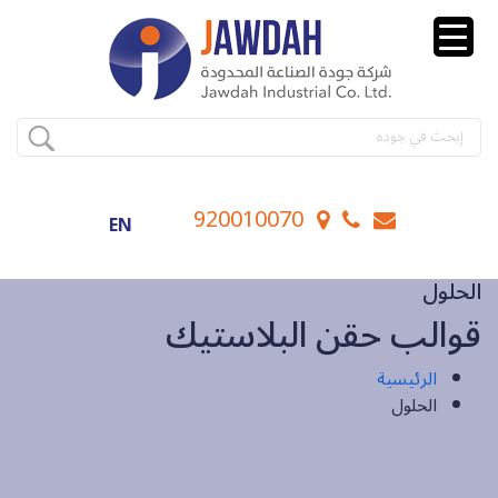
920010070
EN
الحلول
قوالب حقن البلاستيك
الرئيسية
الحلول