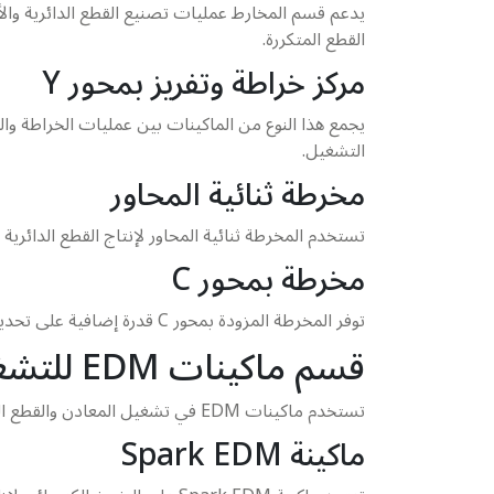
يدعم قسم المخارط عمليات تصنيع القطع الدائرية وال
القطع المتكررة.
مركز خراطة وتفريز بمحور Y
يجمع هذا النوع من الماكينات بين عمليات الخراطة وا
التشغيل.
مخرطة ثنائية المحاور
تستخدم المخرطة ثنائية المحاور لإنتاج القطع الدائري
مخرطة بمحور C
توفر المخرطة المزودة بمحور C قدرة إضافية على تحديد زاوية القطعة بدقة أثناء التشغيل. نتيجة لذلك، يمكن تنفيذ أجزاء معقدة لا يمكن إنتاجها بسهولة باستخدام المخارط التقليدية.
قسم ماكينات EDM للتشغيل بالتفريغ الكهربائي
تستخدم ماكينات EDM في تشغيل المعادن والقطع الصلبة بطرق دقيقة. كما تساعد هذه التقنية على تنفيذ أشكال وتفاصيل قد تكون صعبة باستخدام طرق القطع التقليدية.
ماكينة Spark EDM