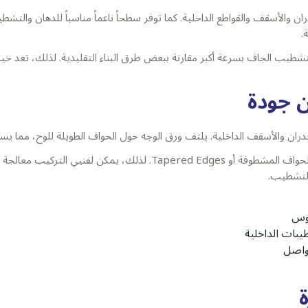
ن والأسقف والقواطع الداخلية. كما توفر سطحاً ناعماً مناسباً للدهان والتشطي
.
لتشطيب الجاف بسرعة أكبر مقارنة ببعض طرق البناء التقليدية. لذلك، تعد خيار
 جودة
ان والأسقف الداخلية. يلتف ورق الوجه حول الحواف الطويلة للوح، مما يساع
كما تأتي الحواف الطويلة بشكل غائر، ويعرف ذلك باسم الحواف المشطوفة أو
التشطيب.
وس
يبات الداخلية
واصل