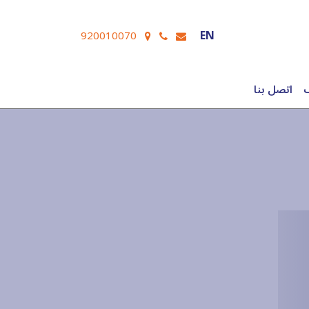
EN
920010070
ف
اتصل بنا