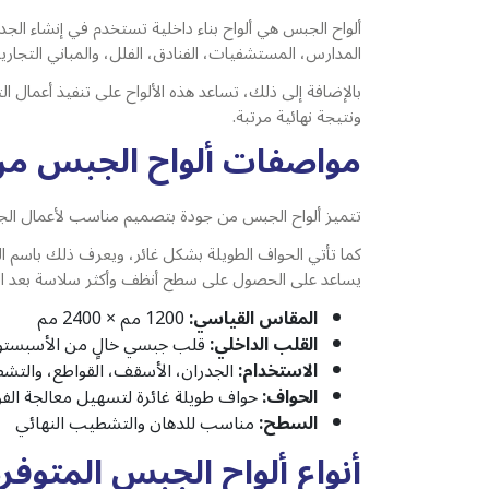
ألواح الجبس هي ألواح بناء داخلية تستخدم في إنشاء الجدرا
المدارس، المستشفيات، الفنادق، الفلل، والمباني التجارية
بالإضافة إلى ذلك، تساعد هذه الألواح على تنفيذ أعمال ا
ونتيجة نهائية مرتبة.
مواصفات ألواح الجبس من
تتميز ألواح الجبس من جودة بتصميم مناسب لأعمال الجدر
يساعد على الحصول على سطح أنظف وأكثر سلاسة بعد 
المقاس القياسي:
1200 مم × 2400 مم
القلب الداخلي:
قلب جبسي خالٍ من الأسبست
الاستخدام:
الجدران، الأسقف، القواطع، والتشط
الحواف:
حواف طويلة غائرة لتسهيل معالجة الف
السطح:
مناسب للدهان والتشطيب النهائي
أنواع ألواح الجبس المتوفرة