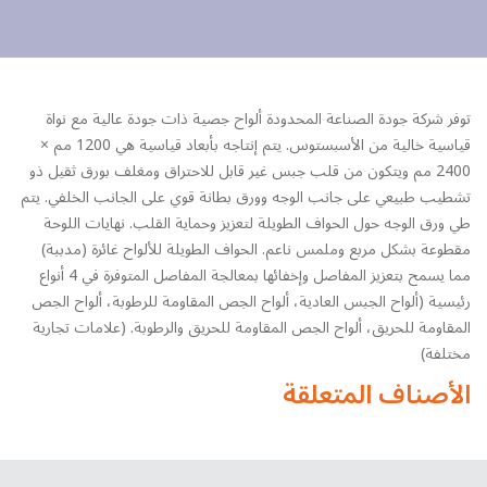
توفر شركة جودة الصناعة المحدودة ألواح جصية ذات جودة عالية مع نواة
قياسية خالية من الأسبستوس. يتم إنتاجه بأبعاد قياسية هي 1200 مم ×
2400 مم ويتكون من قلب جبس غير قابل للاحتراق ومغلف بورق ثقيل ذو
تشطيب طبيعي على جانب الوجه وورق بطانة قوي على الجانب الخلفي. يتم
طي ورق الوجه حول الحواف الطويلة لتعزيز وحماية القلب. نهايات اللوحة
مقطوعة بشكل مربع وملمس ناعم. الحواف الطويلة للألواح غائرة (مدببة)
مما يسمح بتعزيز المفاصل وإخفائها بمعالجة المفاصل المتوفرة في 4 أنواع
رئيسية (ألواح الجبس العادية، ألواح الجص المقاومة للرطوبة، ألواح الجص
المقاومة للحريق، ألواح الجص المقاومة للحريق والرطوبة. (علامات تجارية
مختلفة)
الأصناف المتعلقة