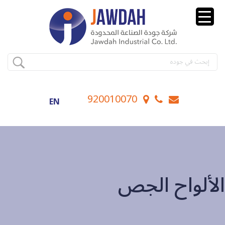
920010070
EN
الألواح الجص